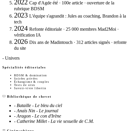
2022
Cap d'Agde été · 100e article · ouverture de la
rubrique BDSM
2023
L'équipe s'agrandit : Jules au coaching, Brandon à la
tech
2024
Refonte éditoriale · 25 000 membres Mad2Moi ·
vérification IA
2026
Dix ans de Madintouch · 312 articles signés · refonte
du site
- Univers
Spécialités éditoriales
BDSM & domination
Soirées privées
Échangisme & couples
Tests de sites
Savoir-vivre libertin
Bibliothèque de chevet
- Bataille - Le bleu du ciel
- Anaïs Nin - Le journal
- Aragon - Le con d'Irène
- Catherine Millet - La vie sexuelle de C.M.
Cinémathèque