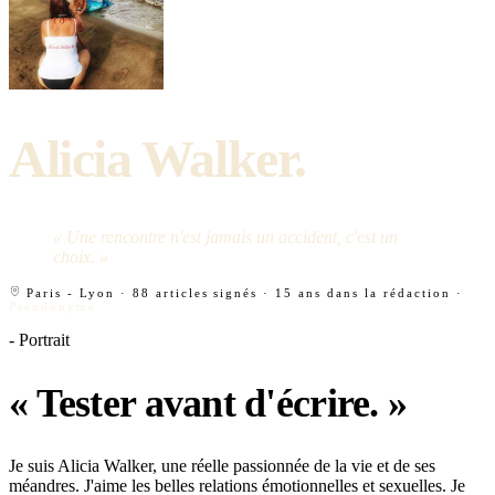
Alicia Walker
.
« Une rencontre n'est jamais un accident, c'est un
choix. »
Paris - Lyon
·
88 articles signés
·
15 ans dans la rédaction
·
Pseudonyme
- Portrait
«
Tester avant d'écrire.
»
Je suis Alicia Walker, une réelle passionnée de la vie et de ses
méandres. J'aime les belles relations émotionnelles et sexuelles. Je