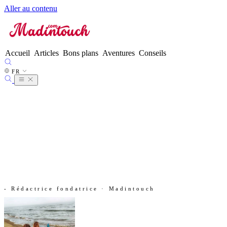
Aller au contenu
FR
●
EN
ES
DE
Accueil
Articles
Bons plans
Aventures
Conseils
IT
NL
FR
PT
- Rédactrice fondatrice · Madintouch