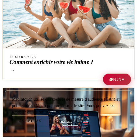
18 MARS 2025
Comment enrichir votre vie intime ?
→
NINA
Madintouch utilise des cookies de mesure d'audience (GA4) et
publicitaires (Meta) pour améliorer le site. Vous pouvez les
accepter ou les refuser.
EN SAVOIR PLUS
JE REFUSE
J'ACCEPTE