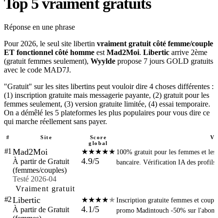
Top 5 vraiment gratuits
Réponse en une phrase
Pour 2026, le seul site libertin
vraiment gratuit côté femme/couple
ET fonctionnel côté homme
est
Mad2Moi
.
Libertic
arrive 2ème
(gratuit femmes seulement),
Wyylde
propose 7 jours GOLD gratuits
avec le code MAD7J.
"Gratuit" sur les sites libertins peut vouloir dire 4 choses différentes :
(1) inscription gratuite mais messagerie payante, (2) gratuit pour les
femmes seulement, (3) version gratuite limitée, (4) essai temporaire.
On a démêlé les 5 plateformes les plus populaires pour vous dire ce
qui marche réellement sans payer.
#
Site
Score
Ve
global
#1
Mad2Moi
★
★
★
★
★
100% gratuit pour les femmes et les 
4.9
/5
À partir de Gratuit
bancaire. Vérification IA des profils,
(femmes/couples)
Testé 2026-04
Vraiment gratuit
#2
Libertic
★
★
★
★
★
Inscription gratuite femmes et coupl
4.1
/5
À partir de Gratuit
promo Madintouch -50% sur l'abonn