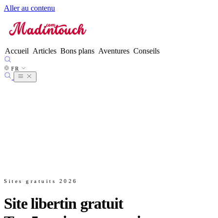
Aller au contenu
FR
●
EN
ES
DE
Accueil
Articles
Bons plans
Aventures
Conseils
IT
NL
FR
PT
Sites gratuits 2026
Site libertin gratuit