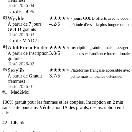
(femmes)
Testé 2026-04
Code -50%
#3
Wyylde
★
★
★
★
★
7 jours GOLD offerts avec le code 
4.2
/5
À partir de 7 jours
période d'essai la plus longue du mar
GOLD gratuits
Testé 2026-03
Code MAD7J
#4
AdultFriendFinder
★
★
★
★
★
Inscription gratuite, mais messageri
3.8
/5
À partir de Inscription
pour tester l'audience internationale.
gratuite
Testé 2026-02
#5
Sexylib
★
★
★
★
★
Plateforme française accessible avec
3.7
/5
À partir de Gratuit
petite mais ambiance détendue.
(femmes)
Testé 2026-01
#1 · Mad2Moi
100% gratuit pour les femmes et les couples. Inscription en 2 min
sans carte bancaire. Vérification IA des profils, désinscription en 1
clic.
#2 · Libertic