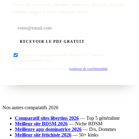
5 sites de rencontres libertines testés sur 30 jours, scoring
détaillé, pièges à éviter. Reçu en 30 sec.
RECEVOIR LE PDF GRATUIT
Je consens à recevoir les conseils Madintouch (1 mail/sem,
désabonnement 1-clic).
Vos données restent privées. Voir notre
politique de confidentialité
.
Nos autres comparatifs 2026
Comparatif sites libertins 2026
— Top 5 généraliste
Meilleur site BDSM 2026
— Niche BDSM
Meilleure app dominatrice 2026
— D/s, Dommes
Meilleur site fétichiste 2026
— 50+ kinks