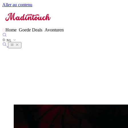
Aller au contenu
FR
EN
ES
DE
Home
Goede Deals
Avonturen
IT
NL
●
NL
PT