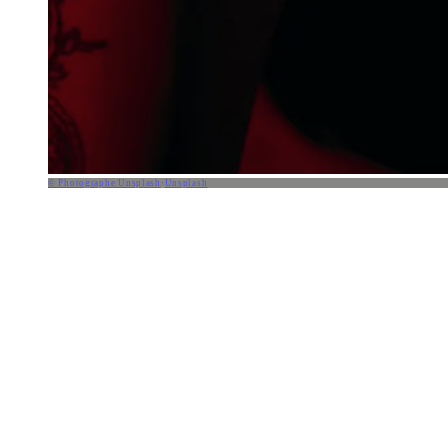
© Photographe Unsplash
·
Unsplash