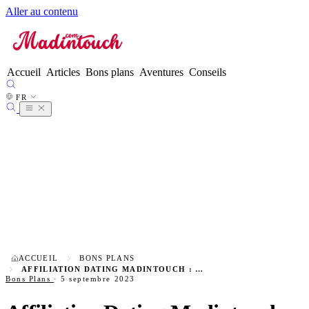
Aller au contenu
FR
●
EN
ES
DE
Accueil
Articles
Bons plans
Aventures
Conseils
IT
NL
FR
PT
ACCUEIL
BONS PLANS
AFFILIATION DATING MADINTOUCH : PARTENARIAT & MODÈLE ÉCONOMIQUE
Bons Plans
·
5 septembre 2023