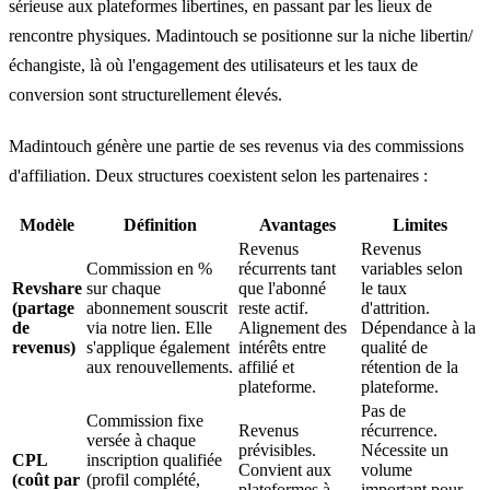
sérieuse aux plateformes libertines, en passant par les
lieux de
rencontre physiques
. Madintouch se positionne sur la niche libertin/
échangiste, là où l'engagement des utilisateurs et les taux de
conversion sont structurellement élevés.
Madintouch génère une partie de ses revenus via des commissions
d'affiliation. Deux structures coexistent selon les partenaires :
Modèle
Définition
Avantages
Limites
Revenus
Revenus
Commission en %
récurrents tant
variables selon
Revshare
sur chaque
que l'abonné
le taux
(partage
abonnement souscrit
reste actif.
d'attrition.
de
via notre lien. Elle
Alignement des
Dépendance à la
revenus)
s'applique également
intérêts entre
qualité de
aux renouvellements.
affilié et
rétention de la
plateforme.
plateforme.
Pas de
Commission fixe
Revenus
récurrence.
versée à chaque
prévisibles.
Nécessite un
CPL
inscription qualifiée
Convient aux
volume
(coût par
(profil complété,
plateformes à
important pour