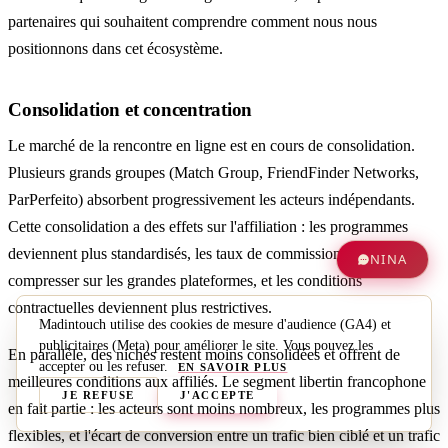
partenaires qui souhaitent comprendre comment nous nous
positionnons dans cet écosystème.
Consolidation et concentration
Le marché de la rencontre en ligne est en cours de consolidation.
Plusieurs grands groupes (Match Group, FriendFinder Networks,
ParPerfeito) absorbent progressivement les acteurs indépendants.
Cette consolidation a des effets sur l'affiliation : les programmes
deviennent plus standardisés, les taux de commission tendent à se
NINA
compresser sur les grandes plateformes, et les conditions
contractuelles deviennent plus restrictives.
Madintouch utilise des cookies de mesure d'audience (GA4) et
publicitaires (Meta) pour améliorer le site. Vous pouvez les
En parallèle, des niches restent moins consolidées et offrent de
accepter ou les refuser.
EN SAVOIR PLUS
meilleures conditions aux affiliés. Le segment libertin francophone
JE REFUSE
J'ACCEPTE
en fait partie : les acteurs sont moins nombreux, les programmes plus
flexibles, et l'écart de conversion entre un trafic bien ciblé et un trafic