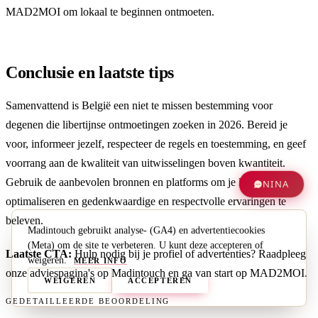
MAD2MOI
om lokaal te beginnen ontmoeten.
Conclusie en laatste tips
Samenvattend is België een niet te missen bestemming voor
degenen die libertijnse ontmoetingen zoeken in 2026. Bereid je
voor, informeer jezelf, respecteer de regels en toestemming, en geef
voorrang aan de kwaliteit van uitwisselingen boven kwantiteit.
Gebruik de aanbevolen bronnen en platforms om je kansen te
NINA
optimaliseren en gedenkwaardige en respectvolle ervaringen te
beleven.
Madintouch gebruikt analyse- (GA4) en advertentiecookies
(Meta) om de site te verbeteren. U kunt deze accepteren of
Laatste CTA:
Hulp nodig bij je profiel of advertenties? Raadpleeg
weigeren.
MEER INFO
onze adviespagina's op
Madintouch
en ga van start op
MAD2MOI
.
WEIGEREN
ACCEPTEREN
GEDETAILLEERDE BEOORDELING