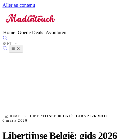
Aller au contenu
FR
EN
ES
DE
Home
Goede Deals
Avonturen
IT
NL
●
NL
PT
HOME
LIBERTIJNSE BELGIË: GIDS 2026 VOOR ONTMOETINGEN EN LOCATIES
6 maart 2026
Libertijnse België: gids 2026