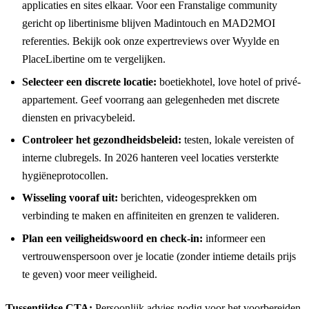
applicaties en sites elkaar. Voor een Franstalige community
gericht op libertinisme blijven
Madintouch
en
MAD2MOI
referenties. Bekijk ook onze expertreviews over
Wyylde
en
PlaceLibertine
om te vergelijken.
Selecteer een discrete locatie:
boetiekhotel, love hotel of privé-
appartement. Geef voorrang aan gelegenheden met discrete
diensten en privacybeleid.
Controleer het gezondheidsbeleid:
testen, lokale vereisten of
interne clubregels. In 2026 hanteren veel locaties versterkte
hygiëneprotocollen.
Wisseling vooraf uit:
berichten, videogesprekken om
verbinding te maken en affiniteiten en grenzen te valideren.
Plan een veiligheidswoord en check-in:
informeer een
vertrouwenspersoon over je locatie (zonder intieme details prijs
te geven) voor meer veiligheid.
Tussentijdse CTA:
Persoonlijk advies nodig voor het voorbereiden