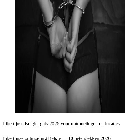
Libertijnse België: gids 2026 voor ontmoetingen en locaties
Libertijnse ontmoeting België --- 10 hete plekken 2026