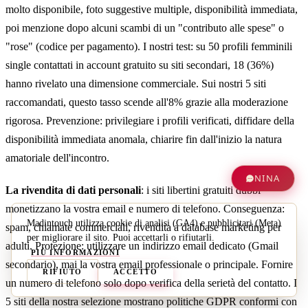
molto disponibile, foto suggestive multiple, disponibilità immediata,
poi menzione dopo alcuni scambi di un "contributo alle spese" o
"rose" (codice per pagamento). I nostri test: su 50 profili femminili
single contattati in account gratuito su siti secondari, 18 (36%)
hanno rivelato una dimensione commerciale. Sui nostri 5 siti
raccomandati, questo tasso scende all'8% grazie alla moderazione
rigorosa. Prevenzione: privilegiare i profili verificati, diffidare della
disponibilità immediata anomala, chiarire fin dall'inizio la natura
amatoriale dell'incontro.
NINA
La rivendita di dati personali
: i siti libertini gratuiti dubbi
monetizzano la vostra email e numero di telefono. Conseguenza:
Madintouch utilizza cookie di analisi (GA4) e pubblicitari (Meta)
spam, chiamate commerciali, rivendita a database marketing per
per migliorare il sito. Puoi accettarli o rifiutarli.
adulti. Protezione: utilizzare un indirizzo email dedicato (Gmail
PIÙ INFORMAZIONI
secondario), mai la vostra email professionale o principale. Fornire
RIFIUTO
ACCETTO
un numero di telefono solo dopo verifica della serietà del contatto. I
5 siti della nostra selezione mostrano politiche GDPR conformi con