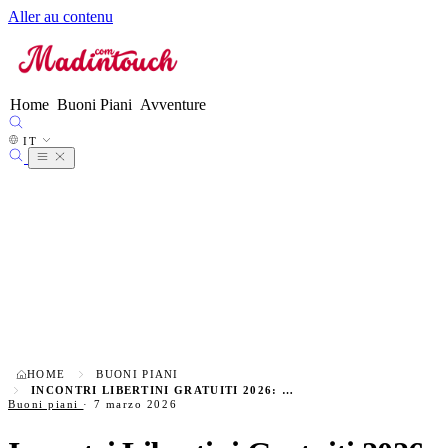
Aller au contenu
FR
EN
ES
DE
Home
Buoni Piani
Avventure
IT
●
NL
IT
PT
HOME
BUONI PIANI
INCONTRI LIBERTINI GRATUITI 2026: MIGLIORI SITI TESTATI
Buoni piani
·
7 marzo 2026