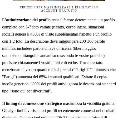
TRUCCHI PER MASSIMIZZARE I RISULTATI IN
ACCOUNT GRATUITO
L'ottimizzazione del profilo
resta il fattore determinante: un profilo
completo con 5-7 foto variate (ritratto, corpo intero, situazioni
sociali) genera il 480% di visite supplementari rispetto a un profilo
con 1-2 foto. La descrizione deve raggiungere 200-300 parole
minimo, includere parole chiave di ricerca (libertinaggio,
scambismo, triangoli, candaulismo secondo le vostre pratiche),
precisare chiaramente i vostri limiti e ricerche. Trucco testato:
menzionare il vostro quartiere/città precisi ("Parigi 11°" piuttosto che
"Parigi") aumenta del 65% i contatti qualificati. Evitate il copia-
incolla generico, l'89% dei profili attivi ignora le descrizioni standard
tipo "sono qui per divertirmi".
Il timing di connessione strategico
massimizza la visibilità gratuita.
Gli algoritmi favoriscono i profili recentemente connessi nei risultati
di ricerca. Connessioni ottimali: 20h-23h in settimana (picchi di